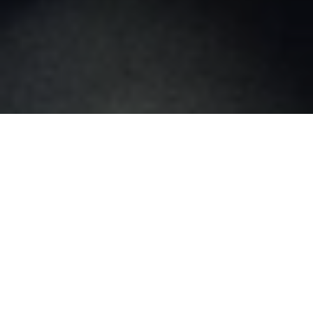
Soluciones End-To-End con
los mejores partners de la
industria