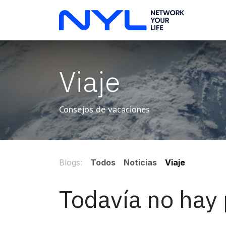
Ir al contenido
Inicio
Viaje
Consejos de vacaciones
Blogs:
Todos
Noticias
Viaje
Todavía no hay 