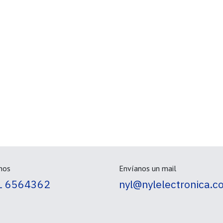
nos
Envíanos un mail
1 6564362
nyl@nylelectronica.c